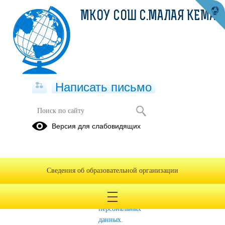
МКОУ СОШ С.МАЛАЯ КЕМА
Написать письмо
Безопасность
Версия для слабовидящих
Мы против
Изучение
Правила
наркотиков
вопросов,
ПДД
связанных с
Сведения об образовательной организации
защитой
прав
субъектов
персональных
данных.