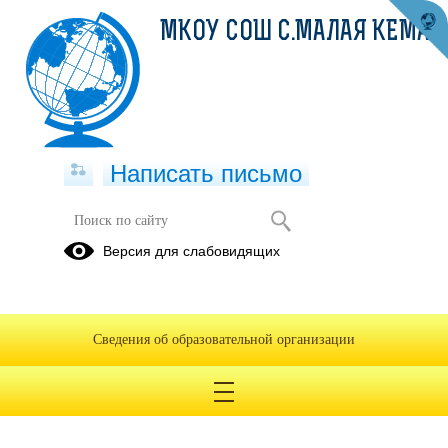
МКОУ СОШ С.МАЛАЯ КЕМА
Написать письмо
ПРОФСОЮЗ
Версия для слабовидящих
Профсоюзная организация МКОУ СОШ с. Малая
Кема.docx
(скачать)
18.03.2021 Председателям о Всероссийской эстафете
Сведения об образовательной организации
здоровья.pdf
(скачать)
(посмотреть)
ЭСТАФЕТА ЗДОРОВЬЯ.pdf
(скачать)
(посмотреть)