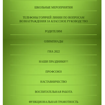
ШКОЛЬНЫЕ МЕРОПРИЯТИЯ
ТЕЛЕФОНЫ ГОРЯЧЕЙ ЛИНИИ ПО ВОПРОСАМ
ВОЗНАГРАЖДЕНИЯ ЗА КЛАССНОЕ РУКОВОДСТВО
РОДИТЕЛЯМ
ОЛИМПИАДЫ
ГИА 2022
НАШИ ПРАЗДНИКИ!!!
ПРОФСОЮЗ
НАСТАВНИЧЕСТВО
ВОСПИТАТЕЛЬНАЯ РАБОТА
ФУНКЦИОНАЛЬНАЯ ГРАМОТНОСТЬ